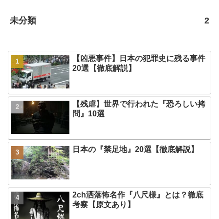
未分類
2
【凶悪事件】日本の犯罪史に残る事件
20選【徹底解説】
【残虐】世界で行われた『恐ろしい拷
問』10選
日本の『禁足地』20選【徹底解説】
2ch洒落怖名作『八尺様』とは？徹底
考察【原文あり】