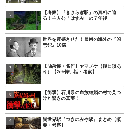
【考察】『きさらぎ駅』の真相に迫
る！主人公「はすみ」の７年後
世界を震撼させた！最凶の海外の『凶
悪犯』10選
【洒落怖・名作】ヤマノケ（後日談あ
り）【2ch怖い話・考察】
【衝撃】石川県の血族結婚の村で見つ
けた驚きの真実！
異世界駅『つきのみや駅』まとめ【概
要・考察】