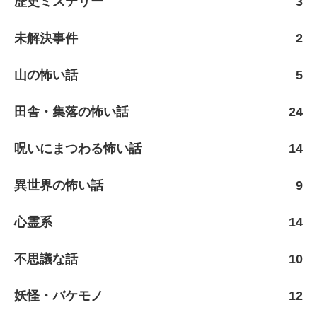
歴史ミステリー
3
未解決事件
2
山の怖い話
5
田舎・集落の怖い話
24
呪いにまつわる怖い話
14
異世界の怖い話
9
心霊系
14
不思議な話
10
妖怪・バケモノ
12