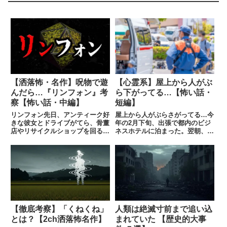
【洒落怖・名作】呪物で遊
【心霊系】屋上から人がぶ
んだら…『リンフォン』考
ら下がってる…【怖い話・
察【怖い話・中編】
短編】
リンフォン先日、アンティーク好
屋上から人がぶらさがってる…今
きな彼女とドライブがてら、骨董
年の2月下旬、出張で都内のビジ
店やリサイクルショップを回る事
ネスホテルに泊まった。翌朝、同
になった。俺もレゲーとか古着な
僚と一緒にホテル一階のレストラ
ど好きで、掘り出し物のファミコ
ンでモーニングを食べていると、
ンソフトや古着などを集めてい
ホテルの前にパトカーが止まり、
た。買うものは違えどもそのよう
警察官が駆け込んでくるのが見え
な物が売ってる店は同じなので、
た。何だろ？と思っている間に
楽...
パ...
【徹底考察】「くねくね」
人類は絶滅寸前まで追い込
とは？【2ch洒落怖名作】
まれていた 【歴史的大事