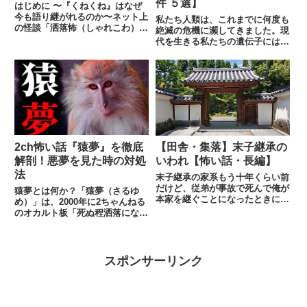
件 ５選】
はじめに 〜『くねくね』はなぜ
今も語り継がれるのか〜ネット上
私たち人類は、これまでに何度も
の怪談「洒落怖（しゃれこわ）」
絶滅の危機に瀕してきました。現
といえば、2ちゃんねる（現5ち
代を生きる私たちの遺伝子には、
ゃんねる）発祥の多くの作品が語
その過酷な試練を乗り越えてき
り継がれていますが、その中でも
た"サバイバーの記憶"が刻まれて
特別な地位を占める一作がありま
いるのです。今回は、人類の存続
す。それが「くねくね」です。
を脅かした5つの重大な危機をご
投...
紹介します。トバ超噴火の大惨
事...
2ch怖い話『猿夢』を徹底
【田舎・集落】末子継承の
解剖！悪夢を見た時の対処
いわれ【怖い話・長編】
法
末子継承の家系もう十年くらい前
だけど、従弟が事故で死んで俺が
猿夢とは何か？「猿夢（さるゆ
本家を継ぐことになったときに叔
め）」は、2000年に2ちゃんねる
父（従弟の父）から聞いた話。う
のオカルト板「死ぬ程洒落になら
ちはちょっと珍しくて、末の男児
ない怖い話を集めてみない？」で
が家を継ぐしきたり。死んだ従弟
発表された都市伝説です。日本の
も末っ子だった。ちなみに俺の親
怪談における代表的な一つとして
父は次男、従弟の親父は三男。
知られ、「猿夢」はその独特な恐
スポンサーリンク
末...
怖感と衝撃的なストーリーで多...