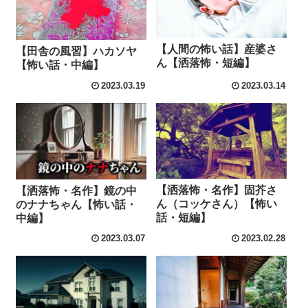
【人間の怖い話】産婆さ
【田舎の風習】ハカソヤ
ん【洒落怖・短編】
【怖い話・中編】
2023.03.19
2023.03.14
【洒落怖・名作】固芥さ
【洒落怖・名作】鏡の中
ん（コッケさん）【怖い
のナナちゃん【怖い話・
話・短編】
中編】
2023.03.07
2023.02.28