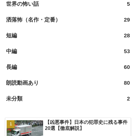
世界の怖い話
5
洒落怖（名作・定番）
29
短編
28
中編
53
長編
60
朗読動画あり
80
未分類
2
【凶悪事件】日本の犯罪史に残る事件
20選【徹底解説】