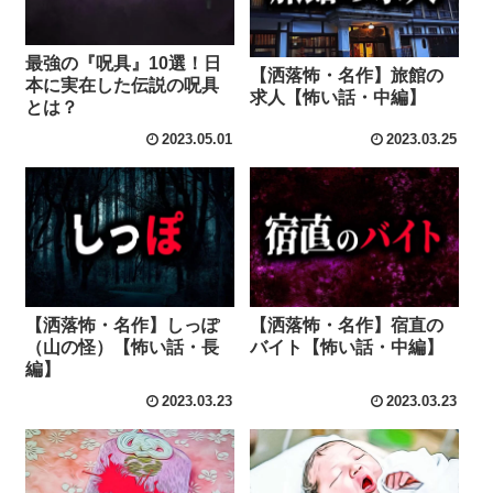
最強の『呪具』10選！日
【洒落怖・名作】旅館の
本に実在した伝説の呪具
求人【怖い話・中編】
とは？
2023.05.01
2023.03.25
【洒落怖・名作】しっぽ
【洒落怖・名作】宿直の
（山の怪）【怖い話・長
バイト【怖い話・中編】
編】
2023.03.23
2023.03.23