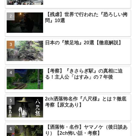
【残虐】世界で行われた『恐ろしい拷
問』10選
日本の『禁足地』20選【徹底解説】
【考察】『きさらぎ駅』の真相に迫
る！主人公「はすみ」の７年後
2ch洒落怖名作『八尺様』とは？徹底
考察【原文あり】
【洒落怖・名作】ヤマノケ（後日談あ
り）【2ch怖い話・考察】