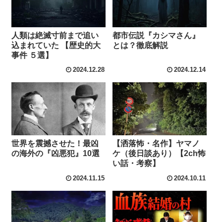
人類は絶滅寸前まで追い
都市伝説『カシマさん』
込まれていた 【歴史的大
とは？徹底解説
事件 ５選】
2024.12.28
2024.12.14
世界を震撼させた！最凶
【洒落怖・名作】ヤマノ
の海外の『凶悪犯』10選
ケ（後日談あり）【2ch怖
い話・考察】
2024.11.15
2024.10.11