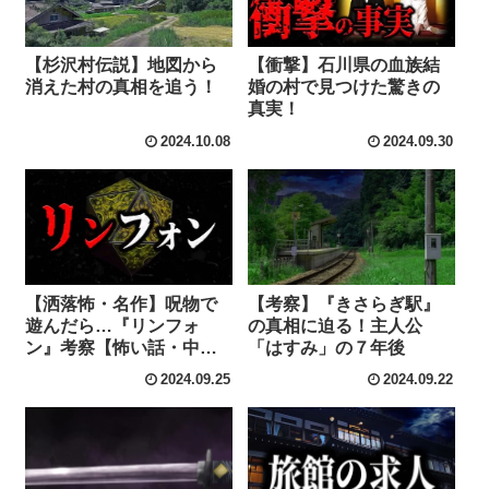
【杉沢村伝説】地図から
【衝撃】石川県の血族結
消えた村の真相を追う！
婚の村で見つけた驚きの
真実！
2024.10.08
2024.09.30
【洒落怖・名作】呪物で
【考察】『きさらぎ駅』
遊んだら…『リンフォ
の真相に迫る！主人公
ン』考察【怖い話・中
「はすみ」の７年後
編】
2024.09.25
2024.09.22