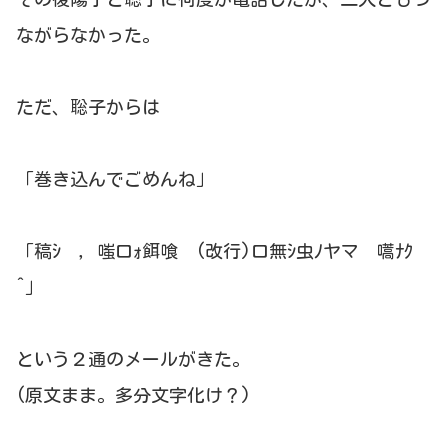
ながらなかった。
ただ、聡子からは
「巻き込んでごめんね」
「稿ｼ ，嗤口ｫ餌喰 (改行)口無ｼ虫ﾉヤマ 嚆ﾅｸ
^」
という２通のメールがきた。
(原文まま。多分文字化け？)